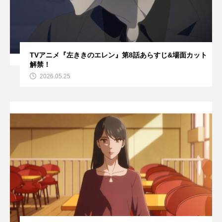
TVアニメ『左ききのエレン』第8話あらすじ&場面カット
解禁！
2026.05.25