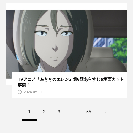
TVアニメ『左ききのエレン』第6話あらすじ&場面カット
解禁！
2026.05.11
1
2
3
…
55