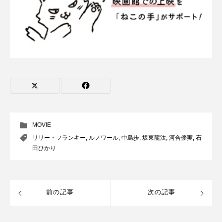
MOVIE
リリー・フランキー
,
ルノワール
,
中島歩
,
坂東龍汰
,
河合優実
,
石
田ひかり
前の記事
次の記事