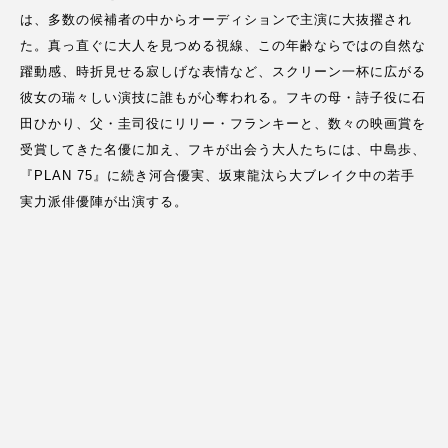
は、多数の候補者の中からオーディションで主演に大抜擢され
た。真っ直ぐに大人を見つめる視線、この年齢ならではの自然な
躍動感、時折見せる寂しげな表情など、スクリーン一杯に広がる
彼女の瑞々しい演技に誰もが心奪われる。フキの母・詩子役に石
田ひかり、父・圭司役にリリー・フランキーと、数々の映画賞を
受賞してきた名優に加え、フキが出会う大人たちには、中島歩、
『PLAN 75』に続き河合優実、坂東龍汰ら大ブレイク中の若手
実力派俳優陣が出演する。