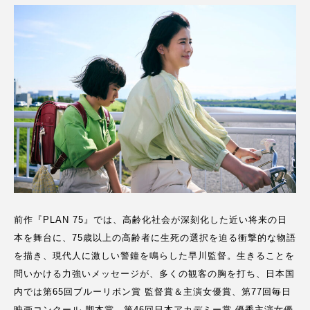
前作『PLAN 75』では、高齢化社会が深刻化した近い将来の日
本を舞台に、75歳以上の高齢者に生死の選択を迫る衝撃的な物語
を描き、現代人に激しい警鐘を鳴らした早川監督。生きることを
問いかける力強いメッセージが、多くの観客の胸を打ち、日本国
内では第65回ブルーリボン賞 監督賞＆主演女優賞、第77回毎日
映画コンクール 脚本賞、第46回日本アカデミー賞 優秀主演女優