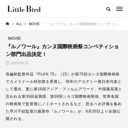
ALL
MOVIE
『ルノワール』カンヌ国際映画祭コンペティション部門出品決定！
MOVIE
『ルノワール』カンヌ国際映画祭コンペティショ
ン部門出品決定！
2025.04.10
長編初監督作品『PLAN 75』（22）が第75回カンヌ国際映画祭
でカメラドール特別賞を受賞し、同年のアカデミー賞日本代表と
して選出、更に第16回アジア・フィルムアワード、中国最高賞と
言われる第35回金鶏奨、第58回シカゴ国際映画祭他、世界各国
の映画祭で監督賞にノミネートされるなど、恐るべき評価を集め
た早川千絵監督の最新作『ルノワール』が、6月20日より全国公
開される。