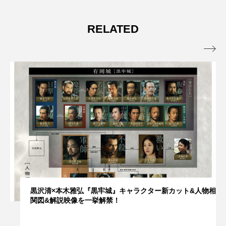
RELATED

黒沢清×本木雅弘『黒牢城』キャラクター新カット&人物相
関図&解説映像を一挙解禁！