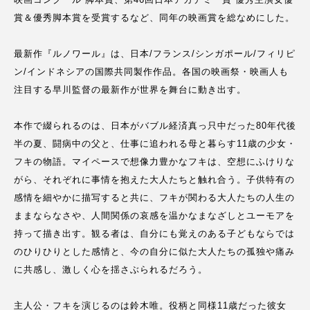
賞＆優秀脚本賞を受賞するなど、同年の映画賞を総なめにした。
最新作『ルノワール』は、日本/フランス/シンガポール/フィリピ
ン/インドネシアの国際共同製作作品。各国の映画祭・映画人も
注目する早川監督の最新作が世界を舞台に動き出す。
本作で綴られるのは、日本がバブル経済真っ只中だった80年代後
半の夏、闘病中の父と、仕事に追われる母と暮らす11歳の少女・
フキの物語。マイペースで想像力豊かなフキは、空想にふけりな
がら、それぞれに事情を抱えた大人たちと触れ合う。子供特有の
感情を細やかに描写すると共に、フキが関わる大人たちの人生の
ままならなさや、人間関係の哀感を温かなまなざしとユーモアを
持って描き出す。観る者は、自分にも覚えのある子どもならでは
のひりひりとした感情と、今の自分に似た大人たちの孤独や痛み
に共感し、激しく心を揺さぶられるだろう。
主人公・フキを演じるのは鈴木唯。役柄と同様11歳だった彼女