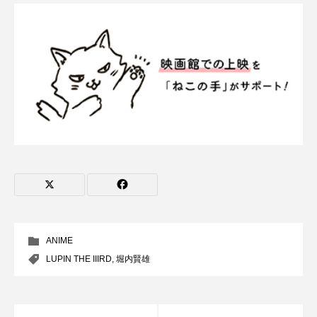
ANIME
LUPIN THE IIIRD
,
堀内賢雄