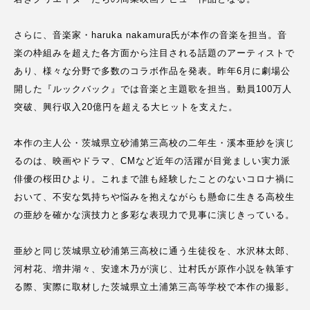
さらに、音楽家・haruka nakamura氏が本作の音楽を担当。音
楽の枠組みを超えた各方面から注目される話題のアーティストで
あり、様々な分野で多数のコラボ作品を発表。昨年6月に劇場公
開した『ルックバック』では音楽と主題歌を担当。動員100万人
突破、興行収入20億円を超える大ヒットを支えた。
本作の主人公・茨城県立砂浦第三高校の二年生・溪本亜紗を演じ
るのは、映画やドラマ、CMなど近年の活躍が目覚ましい実力派
俳優の桜田ひより。これまで誰も経験したことのないコロナ禍に
おいて、不安な気持ちや悩みを抱えながらも懸命に生きる高校生
の亜紗を確かな演技力と多彩な表現力で見事に演じきっている。
亜紗と同じ茨城県立砂浦第三高校に通う生徒役を、水沢林太郎、
河村花、増井湖々、安達木乃が演じ、辻村氏が原作小説を執筆す
る際、実際に取材した茨城県立土浦第三高等学校で本作の撮影。