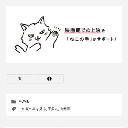
MOVIE
この夏の星を見る
,
宇多丸
,
山元環