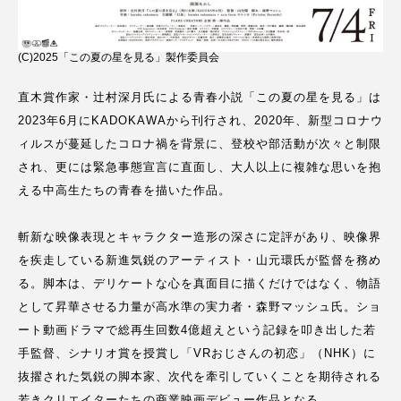
(C)2025「この夏の星を見る」製作委員会
直木賞作家・辻村深月氏による青春小説「この夏の星を見る」は
2023年6月にKADOKAWAから刊行され、2020年、新型コロナウ
ィルスが蔓延したコロナ禍を背景に、登校や部活動が次々と制限
され、更には緊急事態宣言に直面し、大人以上に複雑な思いを抱
える中高生たちの青春を描いた作品。
斬新な映像表現とキャラクター造形の深さに定評があり、映像界
を疾走している新進気鋭のアーティスト・山元環氏が監督を務め
る。脚本は、デリケートな心を真面目に描くだけではなく、物語
として昇華させる力量が高水準の実力者・森野マッシュ氏。ショ
ート動画ドラマで総再生回数4億超えという記録を叩き出した若
手監督、シナリオ賞を授賞し「VRおじさんの初恋」（NHK）に
抜擢された気鋭の脚本家、次代を牽引していくことを期待される
若きクリエイターたちの商業映画デビュー作品となる。