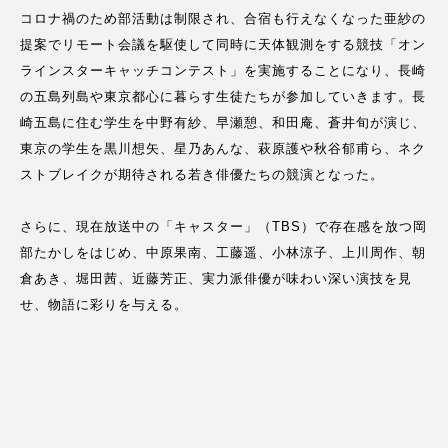
コロナ禍のため部活動は制限され、合宿も行えなくなった亜紗の
提案でリモート会議を駆使して同時に天体観測をする競技「オン
ラインスターキャッチコンテスト」を実施することになり、長崎
の五島列島や東京都心に暮らす生徒たちが参加していきます。長
崎五島に住む学生を中野有紗、早瀬憩、和田庵、蒼井旬が演じ、
東京の学生を黒川想矢、星乃あんな、萩原護や秋谷郁甫ら、ネク
ストブレイクが期待される若き俳優たちの競演となった。
さらに、現在放送中の「キャスター」（TBS）で存在感を放つ岡
部たかしをはじめ、中原果南、工藤遥、小林涼子、上川周作、朝
倉あき、堀田茜、近藤芳正、実力派俳優が味わい深い演技を見
せ、物語に彩りを与える。