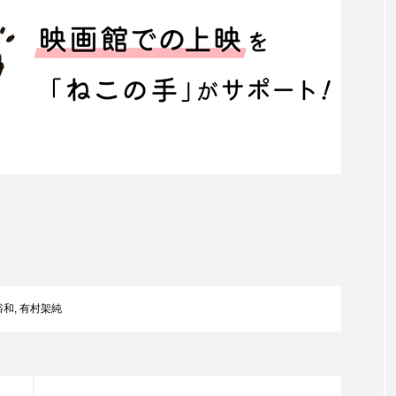
裕和
,
有村架純