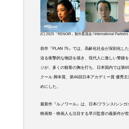
(C) 2025「RENOIR」製作委員会 / International Partners
前作『PLAN 75』では、高齢化社会が深刻化
迫る衝撃的な物語を描き、現代人に激しい警鐘を
ジが、多くの観客の胸を打ち、日本国内では第65
クール 脚本賞、第46回日本アカデミー賞 優秀
めにした。
最新作『ルノワール』は、日本/フランス/シンガ
映画祭・映画人も注目する早川監督の最新作が世