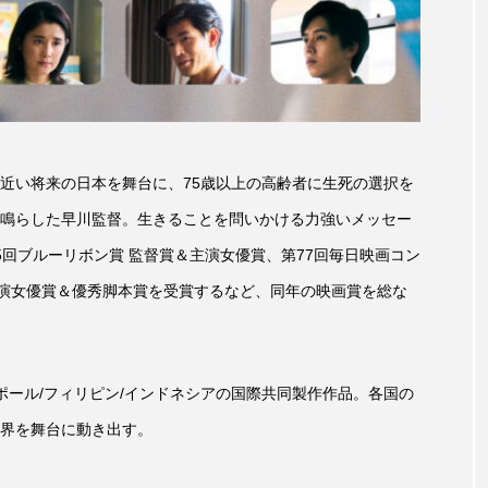
した近い将来の日本を舞台に、75歳以上の高齢者に生死の選択を
鳴らした早川監督。生きることを問いかける力強いメッセー
回ブルーリボン賞 監督賞＆主演女優賞、第77回毎日映画コン
主演女優賞＆優秀脚本賞を受賞するなど、同年の映画賞を総な
ポール/フィリピン/インドネシアの国際共同製作作品。各国の
界を舞台に動き出す。