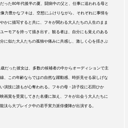
だった80年代後半の夏、闘病中の父と、仕事に追われる母と
想像力豊かなフキは、空想にふけりながら、それぞれに事情を
やかに描写すると共に、フキが関わる大人たちの人生のまま
ユーモアを持って描き出す。観る者は、自分にも覚えのある
分に似た大人たちの孤独や痛みに共感し、激しく心を揺さぶ
1歳だった彼女は、多数の候補者の中からオーディションで主
線、この年齢ならではの自然な躍動感、時折見せる寂しげな
い演技に誰もが心奪われる。フキの母・詩子役に石田ひか
映画賞を受賞してきた名優に加え、フキが出会う大人たちに
坂東龍汰ら大ブレイク中の若手実力派俳優陣が出演する。