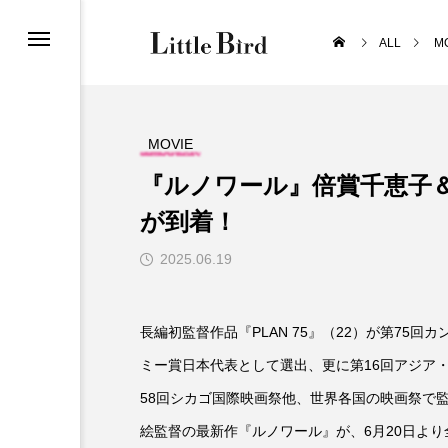
ALL
M
MOVIE
『ルノワール』倍賞千恵子
が到着！
2025.06.19
長編初監督作品『PLAN 75』（22）が第75
ミー賞日本代表として選出、更に第16回アジア
58回シカゴ国際映画祭他、世界各国の映画祭で
絵監督の最新作『ルノワール』が、6月20日よ