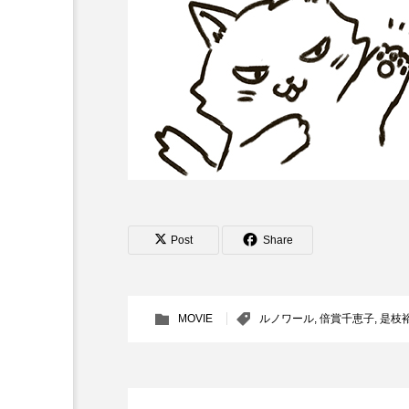
Post
Share
MOVIE
ルノワール
,
倍賞千恵子
,
是枝