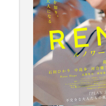
MOVIE
『ルノワール』早川監督が
したMVが解禁！