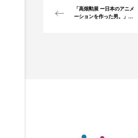
「高畑勲展 ー日本のアニメ
ーションを作った男。」岩
井俊二 スぺシャルサポータ
ーに決定！