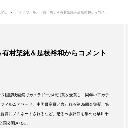
OVIE
『ルノワール』倍賞千恵子＆有村架純＆是枝裕和からコメントが到着！
＆有村架純＆是枝裕和からコメント
回カンヌ国際映画祭でカメラドール特別賞を受賞し、同年のアカデ
・フィルムアワード、中国最高賞と言われる第35回金鶏奨、第
監督賞にノミネートされるなど、恐るべき評価を集めた早川千
り全国公開される。