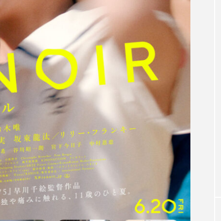
ANIME
ディレクション
TVアニメ『ガチアクタ』第11話あらす
＆先行場面カットを解禁！