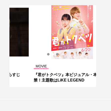
MOVIE
MOV
じ
『君がトクベツ』本ビジュアル・本予告解
『ル
禁！主題歌はLiKE LEGEND
した