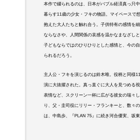
本作で綴られるのは、日本がバブル経済真っ只中
暮らす11歳の少女・フキの物語。マイペースで
抱えた大人たちと触れ合う。子供特有の感情を細
ならなさや、人間関係の哀感を温かなまなざしと
子どもならではのひりひりとした感情と、今の自
られるだろう。
主人公・フキを演じるのは鈴木唯。役柄と同様1
演に大抜擢された。真っ直ぐに大人を見つめる視
表情など、スクリーン一杯に広がる彼女の瑞々し
り、父・圭司役にリリー・フランキーと、数々の
は、中島歩、『PLAN 75』に続き河合優実、