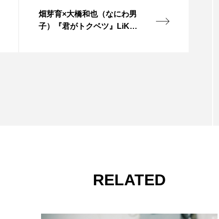
畑芽育×大橋和也（なにわ男
子）『君がトクベツ』LiKE
LEGENDトクベツメイキン
グムービー解禁！
RELATED